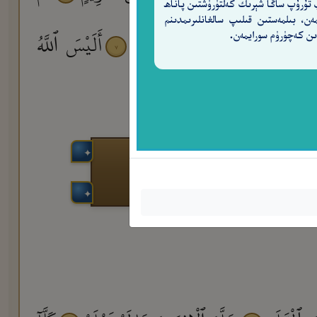
 تۇرۇپ ساڭا شېرىك كەلتۈرۈشتىن پاناھ
مەن، بىلمەستىن قىلىپ سالغانلىرىمدىنم
فَمَا يُكَذِّبُكَ بَعْدُ بِٱلدِّينِ
أَلَيْسَ ٱللَّهُ
ن كەچۈرۈم سورايمەن.
٧
٦