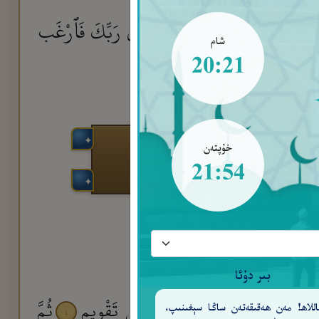
فَإِذَا فَرَغْتَ فَٱنصَبْ
وَإِلَىٰ رَبِّكَ فَٱرْغَب
٧
شام
20:21
خۇپتەن
21:54
بىر دۇئا
قَدْ خَلَقْنَا ٱلْإِنسَـٰنَ فِىٓ أَحْسَنِ تَقْوِيمٍ
ثُمَّ
للاھ! مەن ھەقىقەتەن ساڭا سېغىنىپ،
٤