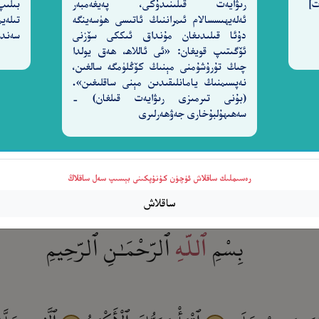
رىۋايەت قىلىنىدۇكى، پەيغەمبەر
بىلىپ
ئەلەيھىسسالام ئىمراننىڭ ئاتىسى ھۈسەينگە
تىلەي
امَنُوا۟ وَعَمِلُوا۟ ٱلصَّـٰلِحَـٰتِ فَلَهُمْ أَجْرٌ غَيْرُ مَمْنُونٍ
دۇئا قىلىدىغان مۇنداق ئىككى سۆزنى
سەندى
ئۆگىتىپ قويغان: «ئى ئاللاھ، ھەق يولدا
چىڭ تۇرۇشۇمنى مېنىڭ كۆڭلۈمگە سالغىن،
نەپسىمنىڭ يامانلىقىدىن مېنى ساقلىغىن».
(بۇنى تىرمىزى رىۋايەت قىلغان) -
سەھىھۇلبۇخارى جەۋھەرلىرى
سُورَةُ العَلَقِ
مَكِّيَّةٌ
رەسىملىك ساقلاش ئۈچۈن كۇنۇپكىنى بېسىپ سەل ساقلاڭ
وَهِيَ ١٩ آيَةً
ساقلاش
بِسْمِ
ٱلرَّحْمَـٰنِ
ٱلرَّحِيمِ
ٱللَّهِ