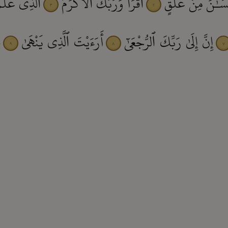
سَـٰنَ مِنْ عَلَقٍ
ٱقْرَأْ وَرَبُّكَ ٱلْأَكْرَمُ
ٱلَّذِى عَلَّمَ
٣
٢
إِنَّ إِلَىٰ رَبِّكَ ٱلرُّجْعَىٰٓ
أَرَءَيْتَ ٱلَّذِى يَنْهَىٰ
ع
٩
٨
٧