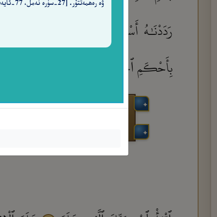
ۋە رەھمەتتۇر. [27-سۈرە نەمل، 77-ئايەت]
رَدَدْنَـٰهُ أَسْفَلَ سَـٰفِلِينَ
إِلَّا ٱلَّذِينَ ءَ
٥
بِأَحْكَمِ ٱلْحَـٰكِمِينَ
٨