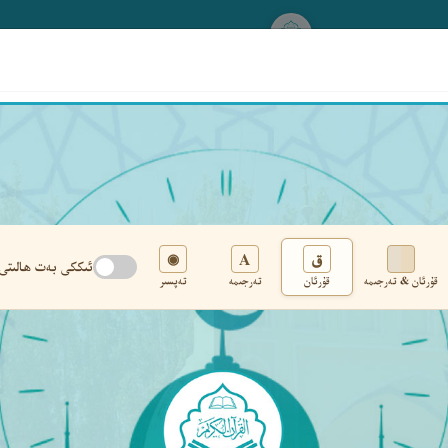
www.qurankerim.com
A
ق
◉
ئىككى بەت ھالىتى
قۇرئان & تەرجىمە
قۇرئان
تەرجىمە
تەپسىر
تەڭشەك
›
‹
‹ ٥٩٧ ›