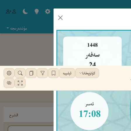
مۇندەرىجە
1448
سەفەر
24
كۈتۈپخانا
ئېلىپبە
جۈمە
ئەسىر
17:08
الشرح