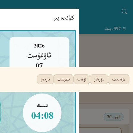
كۈندە بىر
597-بەت
2026
ئاۋغۇست
07
جۈمە
مۇقەددىمە
سۈرەلەر
لۇغەت
فىھرىست
ياردەم
ئىمساك
04:08
الجزء 30