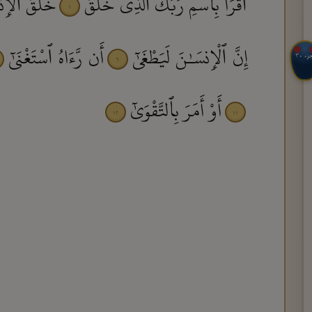
ٱقْرَأْ بِٱسْمِ رَبِّكَ ٱلَّذِى خَلَقَ
خَلَقَ ٱلْإِن
١
إِنَّ ٱلْإِنسَـٰنَ لَيَطْغَىٰٓ
أَن رَّءَاهُ ٱسْتَغْنَىٰٓ
جزء ٣٠
٦
أَوْ أَمَرَ بِٱلتَّقْوَىٰٓ
١٢
١١