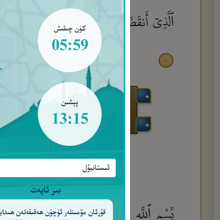
ٱلَّذِىٓ أَنقَضَ ظَهْرَكَ
وَرَفَعْنَا لَكَ ذِكْرَك
٣
كۈن چىقىش
05:59
٨
پېشىن
13:15
بىر ئايەت
بِّسْمِ ٱللَّهِ ٱلرَّحْمَـٰنِ ٱلرَّحِيمِ وَٱلتِّينِ وَٱلزَّيْ
قۇرئان مۆمىنلەر ئۈچۈن ھەقىقەتەن ھىدايە