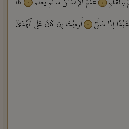
 بِٱلْقَلَمِ
عَلَّمَ ٱلْإِنسَـٰنَ مَا لَمْ يَعْلَمْ
كَلَّآ
٥
٤
َبْدًا إِذَا صَلَّىٰٓ
أَرَءَيْتَ إِن كَانَ عَلَى ٱلْهُدَىٰٓ
١٠