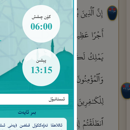
إِنَّ ٱلَّذِينَ يُبَايِعُونَكَ إِنَّمَا يُبَايِعُونَ ٱللَّهَ ي
جُزْء ٢٦
كۈن چىقىش
06:00
أَجْرًا عَظِيمًا
سَيَقُولُ لَكَ ٱلْمُخَلَّفُونَ مِنَ 
١٠
يَمْلِكُ لَكُم مِّنَ ٱللَّهِ شَيْـًٔا إِنْ أَرَادَ بِكُمْ 
پېشىن
13:15
وَٱلْمُؤْمِنُونَ إِلَىٰٓ أَهْلِيهِمْ أَبَدًا وَزُيِّنَ ذَٰلِ
جزء ٢٦
لِلْكَـٰفِرِينَ سَعِيرًا
وَلِلَّهِ مُلْكُ ٱلسَّمَـٰوَٰ
١٣
بىر ئايەت
ٱنطَلَقْتُمْ إِلَىٰ مَغَانِمَ لِتَأْخُذُوهَا ذَرُونَا نَتَّ
ئاللاھقا تەۋەككۈل قىلغىن (يەنى ئىش