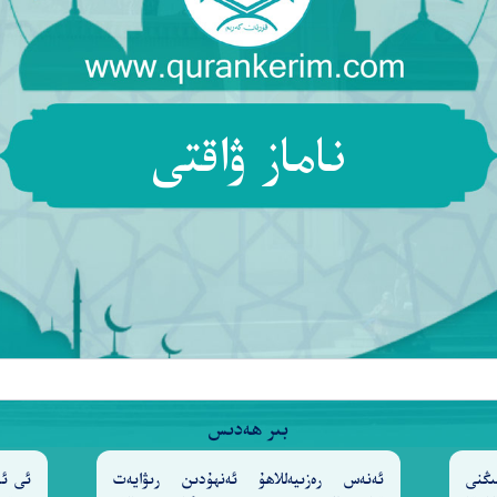
َدُ ٱللَّهِ فَوْقَ أَيْدِيهِمْ ۚ فَمَن نَّكَثَ فَإِنَّمَا يَنكُثُ عَلَىٰ نَفْس
ٱلْأَعْرَابِ شَغَلَتْنَآ أَمْوَٰلُنَا وَأَهْلُونَا فَٱسْتَغْفِرْ لَنَا ۚ ي
ناماز ۋاقتى
ضَرًّا أَوْ أَرَادَ بِكُمْ نَفْعًۢا ۚ بَلْ كَانَ ٱللَّهُ بِمَا تَعْمَلُون
كَ فِى قُلُوبِكُمْ وَظَنَنتُمْ ظَنَّ ٱلسَّوْءِ وَكُنتُمْ قَوْمًۢا بُورًا
تِ وَٱلْأَرْضِ ۚ يَغْفِرُ لِمَن يَشَآءُ وَيُعَذِّبُ مَن يَشَآءُ ۚ وَكَانَ
بىر ھەدىس
بِعْكُمْ ۖ يُرِيدُونَ أَن يُبَدِّلُوا۟ كَلَـٰمَ ٱللَّهِ ۚ قُل لَّن تَتَّبِ
ىڭنى
ئەنەس رەزىيەللاھۇ ئەنھۇدىن رىۋايەت
ئى ئا