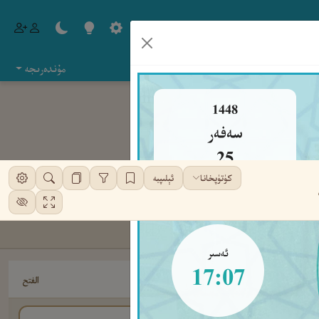
مۇندەرىجە
1448
سەفەر
25
كۈتۈپخانا
ئېلىپبە
شەنبە
ئەسىر
17:07
الفتح