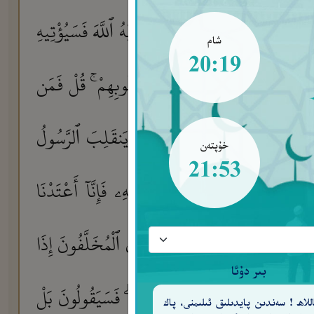
ِهِۦ ۖ وَمَنْ أَوْفَىٰ بِمَا عَـٰهَدَ عَلَيْهُ ٱللَّهَ فَسَيُؤْتِيهِ
شام
20:19
َقُولُونَ بِأَلْسِنَتِهِم مَّا لَيْسَ فِى قُلُوبِهِمْ ۚ قُلْ فَمَن
َ خَبِيرًۢا
بَلْ ظَنَنتُمْ أَن لَّن يَنقَلِبَ ٱلرَّسُولُ
١١
خۇپتەن
21:53
وَمَن لَّمْ يُؤْمِنۢ بِٱللَّهِ وَرَسُولِهِۦ فَإِنَّآ أَعْتَدْنَا
١٢
 ٱللَّهُ غَفُورًا رَّحِيمًا
سَيَقُولُ ٱلْمُخَلَّفُونَ إِذَا
١٤
بىر دۇئا
عُونَا كَذَٰلِكُمْ قَالَ ٱللَّهُ مِن قَبْلُ ۖ فَسَيَقُولُونَ بَلْ
للاھ ! سەندىن پايدىلىق ئىلىمنى، پاك