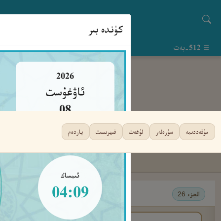
كۈندە بىر
512-بەت
2026
ئاۋغۇست
08
شەنبە
مۇقەددىمە
سۈرەلەر
لۇغەت
فىھرىست
ياردەم
ئىمساك
04:09
الجزء 26