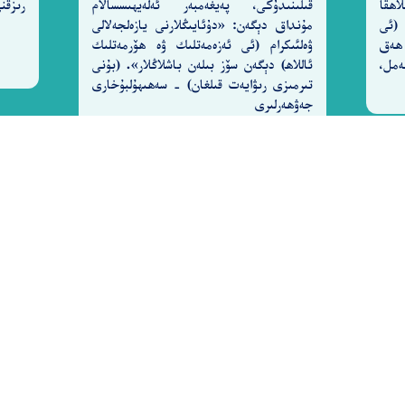
اھقا
قىلىنىدۇكى، پەيغەمبەر ئەلەيھىسسالام
رىزقن
 (ئى
مۇنداق دېگەن: «دۇئايىڭلارنى يازەلجەلالى
 ھەق
ۋەلئىكرام (ئى ئەزەمەتلىك ۋە ھۆرمەتلىك
١٥
2-سۈرە نەمل،
ئاللاھ) دېگەن سۆز بىلەن باشلاڭلار». (بۇنى
تىرمىزى رىۋايەت قىلغان) - سەھىھۇلبۇخارى
جەۋھەرلىرى
رەسىملىك ساقلاش ئۈچۈن كۇنۇپكىنى بېسىپ سەل ساقلاڭ
ساقلاش
© Copyright 2026 Qurankerim.com | admin@qurankerim.com