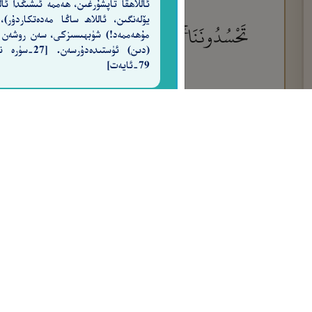
ئاللاھقا تاپشۇرغىن، ھەممە ئىشىڭدا ئالل
يۆلەنگىن، ئاللاھ ساڭا مەدەتكاردۇر)،
تَحْسُدُونَنَا ۚ بَلْ كَانُوا۟ لَا يَفْقَهُونَ إِلَّا قَلِيلًا
مۇھەممەد!) شۈبھىسىزكى، سەن روشەن
(دىن) ئۈستىدەدۇرسەن. [7
79-ئايەت]