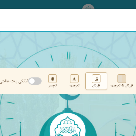
www.qurankerim.com
A
ق
◉
ئىككى بەت ھالىتى
قۇرئان & تەرجىمە
قۇرئان
تەرجىمە
تەپسىر
تەڭشەك
›
‹
‹ ٥١٢ ›